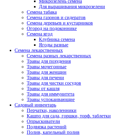
Микрозелень семена
Для выращивания микрозелени
Семена табака
Семена газонов и сидератов
Семена деревьев и кустарников
Огород на подоконнике
Семена ягод
Клубника семена
Ягоды разные
Семена лекарственных
Семена разных лекарственных
Травы для похудения
Травы мочегонные
Травы для женщин
Травы для печени
Травы для чистки сосудов
Травы от кашля
Травы для иммунитета
Травы успокаивающие
Садовый инвентарь
Перчатки, наколенники
Кашпо для сада, горшки, торф. таблетки
Опрыскиватели
Подвязка растений
Полив, капельный полив