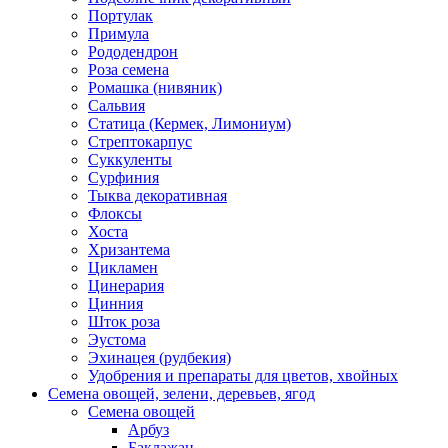
Портулак
Примула
Рододендрон
Роза семена
Ромашка (нивяник)
Сальвия
Статица (Кермек, Лимониум)
Стрептокарпус
Суккуленты
Сурфиния
Тыква декоративная
Флоксы
Хоста
Хризантема
Цикламен
Цинерария
Цинния
Шток роза
Эустома
Эхинацея (рудбекия)
Удобрения и препараты для цветов, хвойных
Семена овощей, зелени, деревьев, ягод
Семена овощей
Арбуз
Баклажан