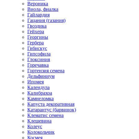
Вероника
Виола, фиалка
Гайлардия
Гацания (газания)
Гвоздика
Гейхера
Георгины
Гербера
Гибискус
Гипсофила
Глоксиния
Горечавка
Гортензия семена
Дельфиниум
Ипомея
Календула
Калибрахоа
Камнеломка
Капуста декоративная
Катарантус (барвинок)
Клематис семена
Клещевина
Колеус
Колокольчик
Космея