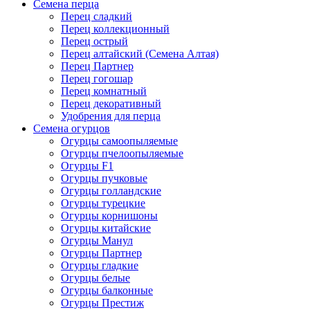
Семена перца
Перец сладкий
Перец коллекционный
Перец острый
Перец алтайский (Семена Алтая)
Перец Партнер
Перец гогошар
Перец комнатный
Перец декоративный
Удобрения для перца
Семена огурцов
Огурцы самоопыляемые
Огурцы пчелоопыляемые
Огурцы F1
Огурцы пучковые
Огурцы голландские
Огурцы турецкие
Огурцы корнишоны
Огурцы китайские
Огурцы Манул
Огурцы Партнер
Огурцы гладкие
Огурцы белые
Огурцы балконные
Огурцы Престиж