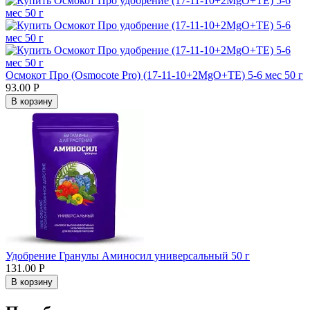
Осмокот Про (Osmocote Pro) (17-11-10+2MgO+TE) 5-6 мес 50 г
93.00
Р
В корзину
Удобрение Гранулы Аминосил универсальный 50 г
131.00
Р
В корзину